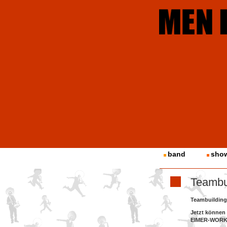
band
sho
Teamb
Teambuilding 
Jetzt können
EIMER-WORKSH